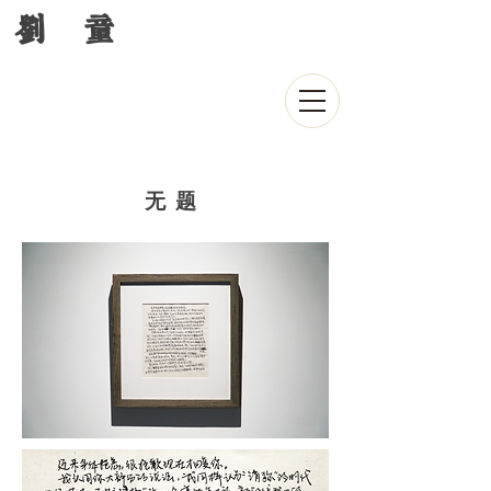
刘 童
无题