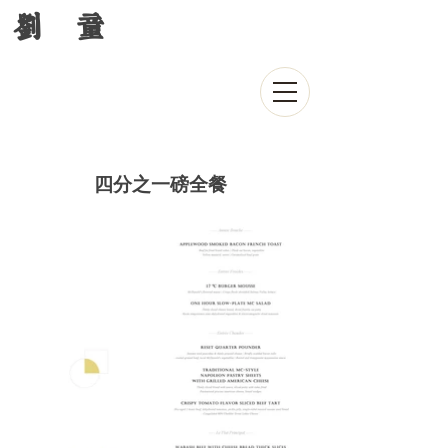
刘 童
四分之一磅全餐